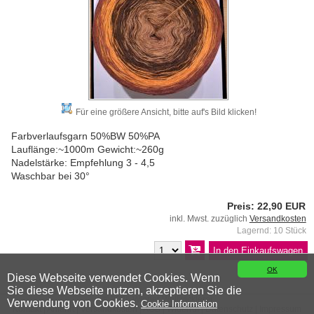
Für eine größere Ansicht, bitte auf's Bild klicken!
Farbverlaufsgarn 50%BW 50%PA
Lauflänge:~1000m Gewicht:~260g
Nadelstärke: Empfehlung 3 - 4,5
Waschbar bei 30°
Preis: 22,90 EUR
inkl. Mwst. zuzüglich
Versandkosten
Lagernd: 10 Stück
OK
Diese Webseite verwendet Cookies. Wenn
Sie diese Webseite nutzen, akzeptieren Sie die
© 2026 Wiener Wollwicklerei
Verwendung von Cookies.
Cookie Information
Kontakt
|
Anfahrt
|
Versandkosten
|
AGB
|
Widerruf
|
Datenschutz
|
Impressum