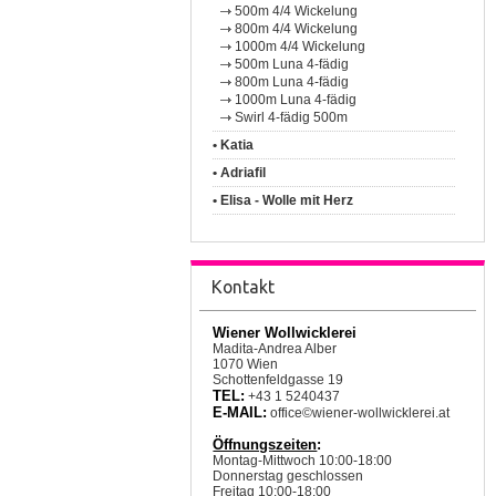
500m 4/4 Wickelung
800m 4/4 Wickelung
1000m 4/4 Wickelung
500m Luna 4-fädig
800m Luna 4-fädig
1000m Luna 4-fädig
Swirl 4-fädig 500m
• Katia
• Adriafil
• Elisa - Wolle mit Herz
Kontakt
Wiener Wollwicklerei
Madita-Andrea Alber
1070 Wien
Schottenfeldgasse 19
TEL:
+43 1 5240437
E-MAIL:
office©wiener-wollwicklerei.at
Öffnungszeiten
:
Montag-Mittwoch 10:00-18:00
Donnerstag geschlossen
Freitag 10:00-18:00