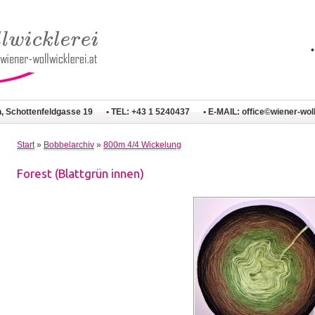
n, Schottenfeldgasse 19
• TEL: +43 1 5240437
• E-MAIL:
office©wiener-woll
Start
»
Bobbelarchiv
»
800m 4/4 Wickelung
Forest (Blattgrün innen)