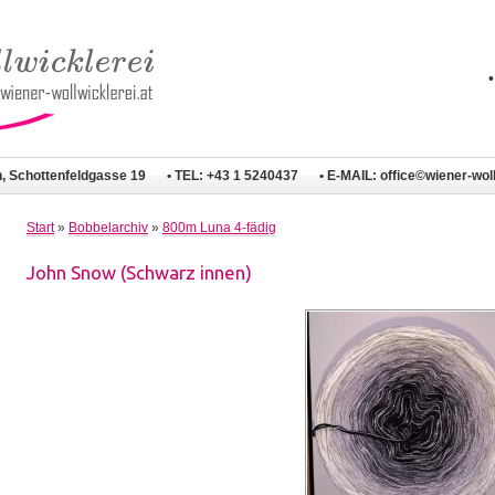
n, Schottenfeldgasse 19
• TEL: +43 1 5240437
• E-MAIL:
office©wiener-woll
Start
»
Bobbelarchiv
»
800m Luna 4-fädig
John Snow (Schwarz innen)