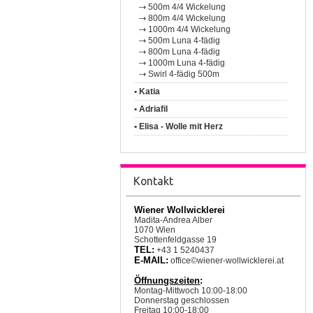
500m 4/4 Wickelung
800m 4/4 Wickelung
1000m 4/4 Wickelung
500m Luna 4-fädig
800m Luna 4-fädig
1000m Luna 4-fädig
Swirl 4-fädig 500m
• Katia
• Adriafil
• Elisa - Wolle mit Herz
Kontakt
Wiener Wollwicklerei
Madita-Andrea Alber
1070 Wien
Schottenfeldgasse 19
TEL:
+43 1 5240437
E-MAIL:
office©wiener-wollwicklerei.at
Öffnungszeiten
:
Montag-Mittwoch 10:00-18:00
Donnerstag geschlossen
Freitag 10:00-18:00