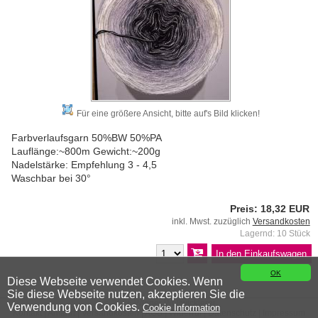
Für eine größere Ansicht, bitte auf's Bild klicken!
Farbverlaufsgarn 50%BW 50%PA
Lauflänge:~800m Gewicht:~200g
Nadelstärke: Empfehlung 3 - 4,5
Waschbar bei 30°
Preis: 18,32 EUR
inkl. Mwst. zuzüglich
Versandkosten
Lagernd: 10 Stück
OK
Diese Webseite verwendet Cookies. Wenn
Sie diese Webseite nutzen, akzeptieren Sie die
© 2026 Wiener Wollwicklerei
Verwendung von Cookies.
Cookie Information
Kontakt
|
Anfahrt
|
Versandkosten
|
AGB
|
Widerruf
|
Datenschutz
|
Impressum