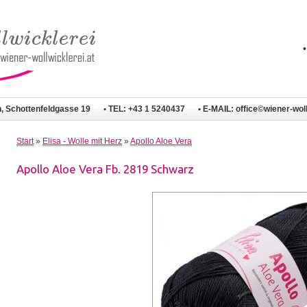
n, Schottenfeldgasse 19
• TEL: +43 1 5240437
• E-MAIL:
office©wiener-woll
Start
»
Elisa - Wolle mit Herz
»
Apollo Aloe Vera
Apollo Aloe Vera Fb. 2819 Schwarz