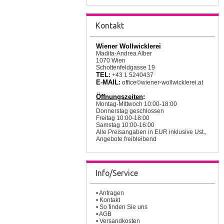
Kontakt
Wiener Wollwicklerei
Madita-Andrea Alber
1070 Wien
Schottenfeldgasse 19
TEL:
+43 1 5240437
E-MAIL:
office©wiener-wollwicklerei.at
Öffnungszeiten
:
Montag-Mittwoch 10:00-18:00
Donnerstag geschlossen
Freitag 10:00-18:00
Samstag 10:00-16:00
Alle Preisangaben in EUR inklusive Ust.,
Angebote freibleibend
Info/Service
•
Anfragen
•
Kontakt
•
So finden Sie uns
•
AGB
•
Versandkosten