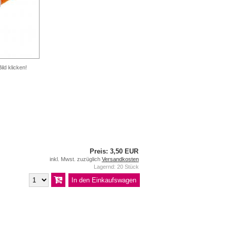
ild klicken!
Preis: 3,50 EUR
inkl. Mwst. zuzüglich
Versandkosten
Lagernd: 20 Stück