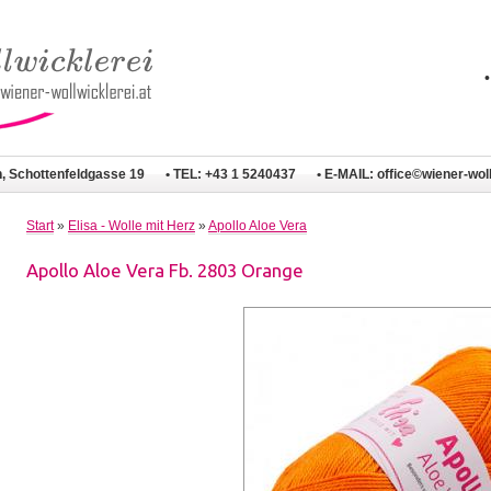
n, Schottenfeldgasse 19
• TEL: +43 1 5240437
• E-MAIL:
office©wiener-woll
Start
»
Elisa - Wolle mit Herz
»
Apollo Aloe Vera
Apollo Aloe Vera Fb. 2803 Orange