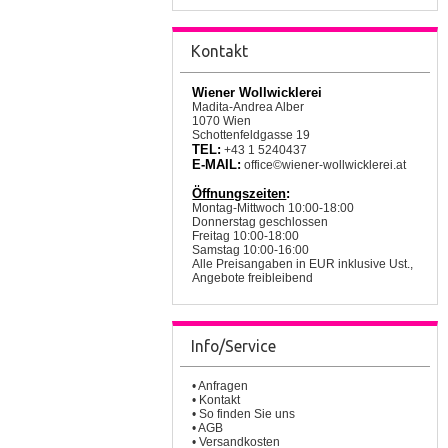
Kontakt
Wiener Wollwicklerei
Madita-Andrea Alber
1070 Wien
Schottenfeldgasse 19
TEL:
+43 1 5240437
E-MAIL:
office©wiener-wollwicklerei.at
Öffnungszeiten
:
Montag-Mittwoch 10:00-18:00
Donnerstag geschlossen
Freitag 10:00-18:00
Samstag 10:00-16:00
Alle Preisangaben in EUR inklusive Ust.,
Angebote freibleibend
Info/Service
•
Anfragen
•
Kontakt
•
So finden Sie uns
•
AGB
•
Versandkosten