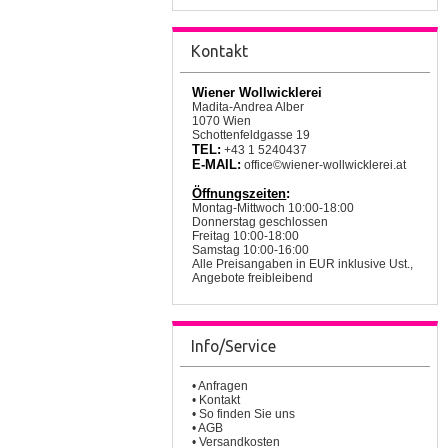
Kontakt
Wiener Wollwicklerei
Madita-Andrea Alber
1070 Wien
Schottenfeldgasse 19
TEL:
+43 1 5240437
E-MAIL:
office©wiener-wollwicklerei.at
Öffnungszeiten
:
Montag-Mittwoch 10:00-18:00
Donnerstag geschlossen
Freitag 10:00-18:00
Samstag 10:00-16:00
Alle Preisangaben in EUR inklusive Ust.,
Angebote freibleibend
Info/Service
•
Anfragen
•
Kontakt
•
So finden Sie uns
•
AGB
•
Versandkosten