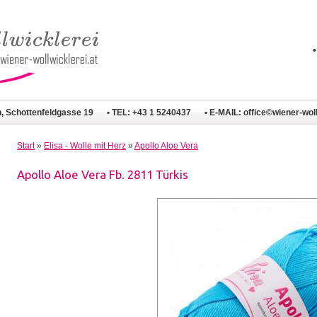
n, Schottenfeldgasse 19
• TEL: +43 1 5240437
• E-MAIL:
office©wiener-woll
Start
»
Elisa - Wolle mit Herz
»
Apollo Aloe Vera
Apollo Aloe Vera Fb. 2811 Türkis