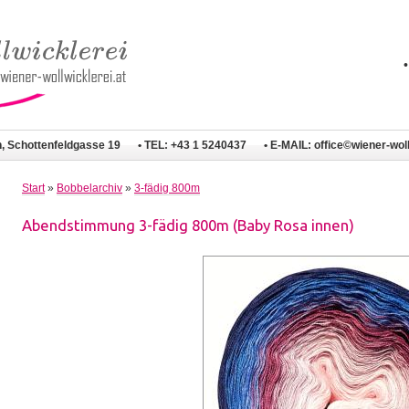
n, Schottenfeldgasse 19
• TEL: +43 1 5240437
• E-MAIL:
office©wiener-woll
Start
»
Bobbelarchiv
»
3-fädig 800m
Abendstimmung 3-fädig 800m (Baby Rosa innen)