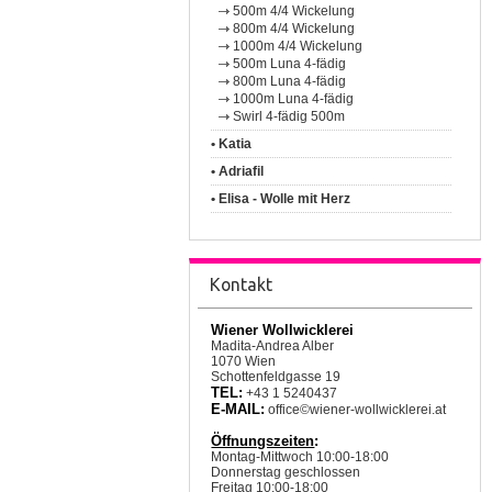
500m 4/4 Wickelung
800m 4/4 Wickelung
1000m 4/4 Wickelung
500m Luna 4-fädig
800m Luna 4-fädig
1000m Luna 4-fädig
Swirl 4-fädig 500m
• Katia
• Adriafil
• Elisa - Wolle mit Herz
Kontakt
Wiener Wollwicklerei
Madita-Andrea Alber
1070 Wien
Schottenfeldgasse 19
TEL:
+43 1 5240437
E-MAIL:
office©wiener-wollwicklerei.at
Öffnungszeiten
:
Montag-Mittwoch 10:00-18:00
Donnerstag geschlossen
Freitag 10:00-18:00