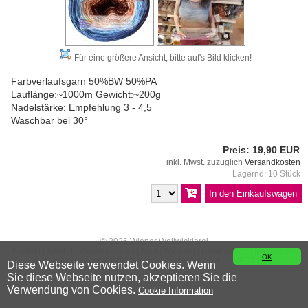
Für eine größere Ansicht, bitte auf's Bild klicken!
Farbverlaufsgarn 50%BW 50%PA
Lauflänge:~1000m Gewicht:~200g
Nadelstärke: Empfehlung 3 - 4,5
Waschbar bei 30°
Preis: 19,90 EUR
inkl. Mwst. zuzüglich
Versandkosten
Lagernd: 10 Stück
© 2026 Wiener Wollwicklerei
Kontakt
|
Anfahrt
|
Versandkosten
|
AGB
|
Widerruf
|
Datenschutz
|
Impressum
OK
WebManagement &
W3C
Shopsystem by
Austria4U - NET POOL
Diese Webseite verwendet Cookies. Wenn
Sie diese Webseite nutzen, akzeptieren Sie die
Verwendung von Cookies.
Cookie Information