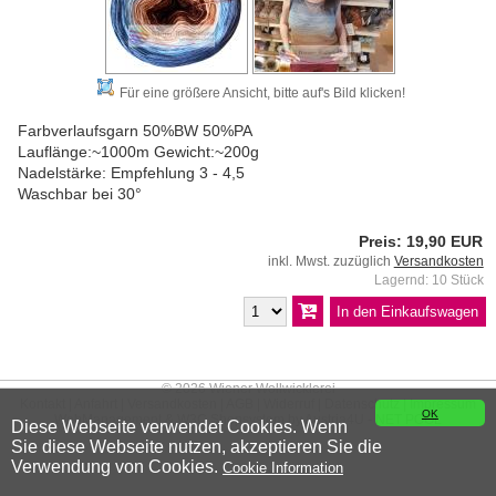
Für eine größere Ansicht, bitte auf's Bild klicken!
Farbverlaufsgarn 50%BW 50%PA
Lauflänge:~1000m Gewicht:~200g
Nadelstärke: Empfehlung 3 - 4,5
Waschbar bei 30°
Preis: 19,90 EUR
inkl. Mwst. zuzüglich
Versandkosten
Lagernd: 10 Stück
© 2026 Wiener Wollwicklerei
Kontakt
|
Anfahrt
|
Versandkosten
|
AGB
|
Widerruf
|
Datenschutz
|
Impressum
OK
WebManagement &
W3C
Shopsystem by
Austria4U - NET POOL
Diese Webseite verwendet Cookies. Wenn
Sie diese Webseite nutzen, akzeptieren Sie die
Verwendung von Cookies.
Cookie Information