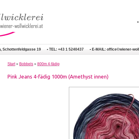
n, Schottenfeldgasse 19
• TEL: +43 1 5240437
• E-MAIL:
office©wiener-woll
Start
»
Bobbels
»
800m 4-fädig
Pink Jeans 4-fädig 1000m (Amethyst innen)