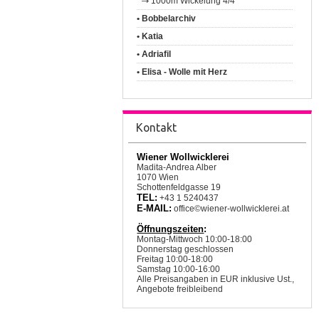
1000m Wickelung 4/4
• Bobbelarchiv
• Katia
• Adriafil
• Elisa - Wolle mit Herz
Kontakt
Wiener Wollwicklerei
Madita-Andrea Alber
1070 Wien
Schottenfeldgasse 19
TEL:
+43 1 5240437
E-MAIL:
office©wiener-wollwicklerei.at
Öffnungszeiten
:
Montag-Mittwoch 10:00-18:00
Donnerstag geschlossen
Freitag 10:00-18:00
Samstag 10:00-16:00
Alle Preisangaben in EUR inklusive Ust.,
Angebote freibleibend