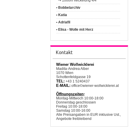
1000m Wickelung 4/4
• Bobbelarchiv
• Katia
• Adriafil
• Elisa - Wolle mit Herz
Kontakt
Wiener Wollwicklerei
Madita-Andrea Alber
1070 Wien
Schottenfeldgasse 19
TEL:
+43 1 5240437
E-MAIL:
office©wiener-wollwicklerei.at
Öffnungszeiten
:
Montag-Mittwoch 10:00-18:00
Donnerstag geschlossen
Freitag 10:00-18:00
Samstag 10:00-16:00
Alle Preisangaben in EUR inklusive Ust.,
Angebote freibleibend