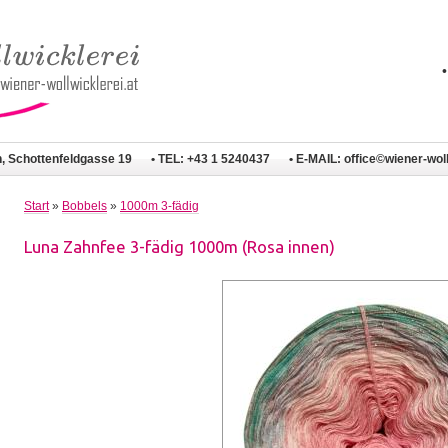
n, Schottenfeldgasse 19
• TEL: +43 1 5240437
• E-MAIL:
office©wiener-woll
Start
»
Bobbels
»
1000m 3-fädig
Luna Zahnfee 3-fädig 1000m (Rosa innen)