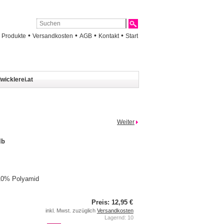
•
•
•
•
•
Produkte
Versandkosten
AGB
Kontakt
Start
wicklerei.at
Weiter
lb
10% Polyamid
Preis: 12,95 €
inkl. Mwst. zuzüglich
Versandkosten
Lagernd: 10