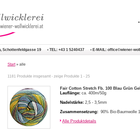
n, Schottenfeldgasse 19
• TEL: +43 1 5240437
• E-MAIL:
office©wiener-woll
Start
» alle
1181 Produkte insgesamt - zeige Produkte 1 - 25
Fair Cotton Stretch Fb. 100 Blau Grün Ge
Lauflänge:
ca. 400m/50g
Nadelstärke:
2,5 - 3,5mm
Zusammensetzung:
90% Bio-Baumwolle 
Alle Produktdetails