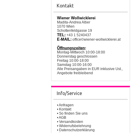
Kontakt
Wiener Wollwicklerei
Madita-Andrea Alber
1070 Wien
Schottenfeldgasse 19
TEL:
+43 1 5240437
E-MAIL:
office©wiener-wollwicklerei.at
Öffnungszeiten
:
Montag-Mittwoch 10:00-18:00
Donnerstag geschlossen
Freitag 10:00-18:00
Samstag 10:00-16:00
Alle Preisangaben in EUR inklusive Ust.,
Angebote freibleibend
Info/Service
•
Anfragen
•
Kontakt
•
So finden Sie uns
•
AGB
•
Versandkosten
•
Widerrufsbelehrung
•
Datenschutzerklärung