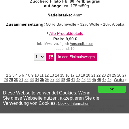
Zucchero Filato Fb. 80 Perlblaugrau
Lauflänge:
ca. 175m/50g
Nadelstärke:
4mm
Zusammensetzung:
50 % Baumwolle - 32% Wolle - 18% Alpaka
Alle Produktdetails
Preis: 9,90 €
inkl. Mwst. zuzüglich
Versandkosten
Lagernd: 10
1
2
3
4
5
6
7
8
9
10
11
12
13
14
15
16
17
18
19
20
21
22
23
24
25
26
27
28
29
30
31
32
33
34
35
36
37
38
39
40
41
42
43
44
45
46
47
48
Weiter
OK
Diese Webseite verwendet Cookies. Wenn
Sie diese Webseite nutzen, akzeptieren Sie die
© 2026 Wiener Wollwicklerei
Verwendung von Cookies.
Cookie Information
Kontakt
|
Anfahrt
|
Versandkosten
|
AGB
|
Widerruf
|
Datenschutz
|
Impressum
WebManagement &
W3C
Shopsystem by
Austria4U - NET POOL