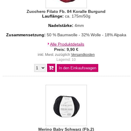
Zucchero Filato Fb. 84 Koralle Burgund
Lauflänge:
ca. 175m/50g
Nadelstärke:
4mm
Zusammensetzung:
50 % Baumwolle - 32% Wolle - 18% Alpaka
Alle Produktdetails
Preis: 9,90 €
inkl. Mwst. zuzüglich
Versandkosten
Lagernd: 10
Merino Baby Schwarz (Fb.2)