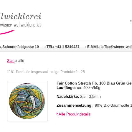
n, Schottenfeldgasse 19
• TEL: +43 1 5240437
• E-MAIL:
office©wiener-woll
Start
» alle
1181 Produkte insgesamt - zeige Produkte 1 - 25
Fair Cotton Stretch Fb. 100 Blau Grün Ge
Lauflänge:
ca. 400m/50g
Nadelstärke:
2,5 - 3,5mm
Zusammensetzung:
90% Bio-Baumwolle 
Alle Produktdetails