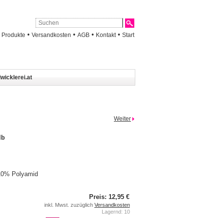
•
•
•
•
•
Produkte
Versandkosten
AGB
Kontakt
Start
wicklerei.at
Weiter
lb
10% Polyamid
Preis: 12,95 €
inkl. Mwst. zuzüglich
Versandkosten
Lagernd: 10