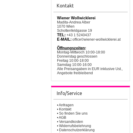
Kontakt
Wiener Wollwicklerei
Madita-Andrea Alber
1070 Wien
Schottenfeldgasse 19
TEL:
+43 1 5240437
E-MAIL:
office©wiener-wollwicklerei.at
Öffnungszeiten
:
Montag-Mittwoch 10:00-18:00
Donnerstag geschlossen
Freitag 10:00-18:00
Samstag 10:00-16:00
Alle Preisangaben in EUR inklusive Ust.,
Angebote freibleibend
Info/Service
•
Anfragen
•
Kontakt
•
So finden Sie uns
•
AGB
•
Versandkosten
•
Widerrufsbelehrung
•
Datenschutzerklärung