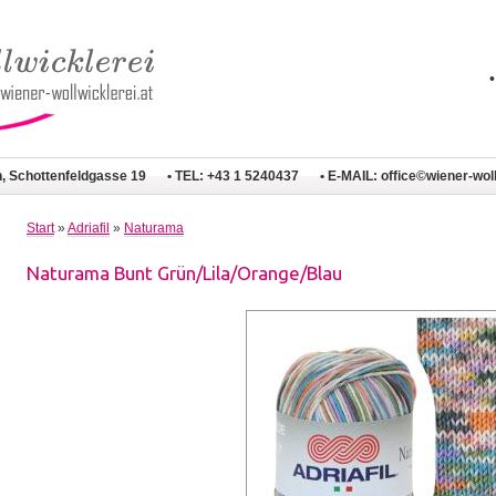
n, Schottenfeldgasse 19
• TEL: +43 1 5240437
• E-MAIL:
office©wiener-woll
Start
»
Adriafil
»
Naturama
Naturama Bunt Grün/Lila/Orange/Blau