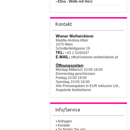
• Elisa - Wolle mit Herz
Kontakt
Wiener Wollwicklerei
Madita-Andrea Alber
1070 Wien
Schottenfeldgasse 19
TEL:
+43 1 5240437
E-MAIL:
office©wiener-wollwicklerei.at
Öffnungszeiten
:
Montag-Mittwoch 10:00-18:00
Donnerstag geschlossen
Freitag 10:00-18:00
Samstag 10:00-16:00
Alle Preisangaben in EUR inklusive Ust.,
Angebote freibleibend
Info/Service
•
Anfragen
•
Kontakt
•
So finden Sie uns