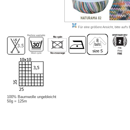
Für eine größere Ansicht, bitte auf's B
100% Baumwolle ungebleicht
50g = 125m