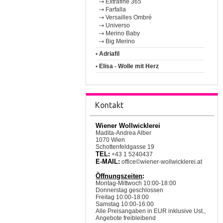
Extrafine 365
Farfalla
Versailles Ombré
Universo
Merino Baby
Big Merino
• Adriafil
• Elisa - Wolle mit Herz
Kontakt
Wiener Wollwicklerei
Madita-Andrea Alber
1070 Wien
Schottenfeldgasse 19
TEL:
+43 1 5240437
E-MAIL:
office©wiener-wollwicklerei.at
Öffnungszeiten
:
Montag-Mittwoch 10:00-18:00
Donnerstag geschlossen
Freitag 10:00-18:00
Samstag 10:00-16:00
Alle Preisangaben in EUR inklusive Ust.,
Angebote freibleibend