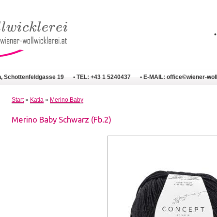
n, Schottenfeldgasse 19
• TEL: +43 1 5240437
• E-MAIL:
office©wiener-woll
Start
»
Katia
»
Merino Baby
Merino Baby Schwarz (Fb.2)