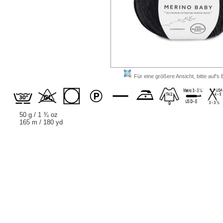
Für eine größere Ansicht, bitte auf's B
50 g / 1 ¾ oz
165 m / 180 yd