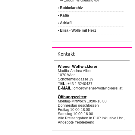
1000m Wickelung 4/4
• Bobbelarchiv
• Katia
• Adriafil
• Elisa - Wolle mit Herz
Kontakt
Wiener Wollwicklerei
Madita-Andrea Alber
1070 Wien
Schottenfeldgasse 19
TEL:
+43 1 5240437
E-MAIL:
office©wiener-wollwicklerei.at
Öffnungszeiten
:
Montag-Mittwoch 10:00-18:00
Donnerstag geschlossen
Freitag 10:00-18:00
Samstag 10:00-16:00
Alle Preisangaben in EUR inklusive Ust.,
Angebote freibleibend