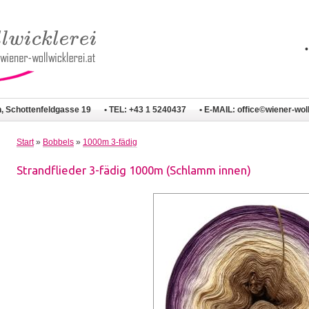
n, Schottenfeldgasse 19
• TEL: +43 1 5240437
• E-MAIL:
office©wiener-woll
Start
»
Bobbels
»
1000m 3-fädig
Strandflieder 3-fädig 1000m (Schlamm innen)