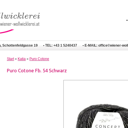
n, Schottenfeldgasse 19
• TEL: +43 1 5240437
• E-MAIL:
office©wiener-woll
Start
»
Katia
»
Puro Cotone
Puro Cotone Fb. 54 Schwarz