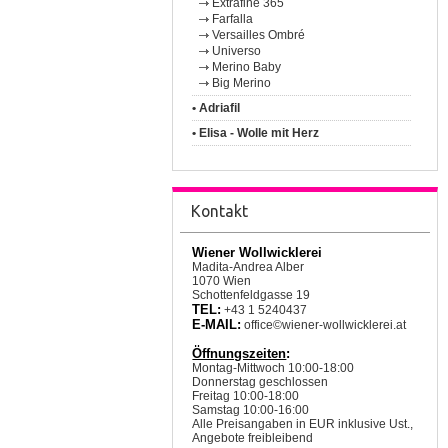
Extrafine 365
Farfalla
Versailles Ombré
Universo
Merino Baby
Big Merino
• Adriafil
• Elisa - Wolle mit Herz
Kontakt
Wiener Wollwicklerei
Madita-Andrea Alber
1070 Wien
Schottenfeldgasse 19
TEL:
+43 1 5240437
E-MAIL:
office©wiener-wollwicklerei.at
Öffnungszeiten
:
Montag-Mittwoch 10:00-18:00
Donnerstag geschlossen
Freitag 10:00-18:00
Samstag 10:00-16:00
Alle Preisangaben in EUR inklusive Ust.,
Angebote freibleibend