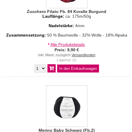
Zucchero Filato Fb. 84 Koralle Burgund
Lauflänge:
ca. 175m/50g
Nadelstärke:
4mm
Zusammensetzung:
50 % Baumwolle - 32% Wolle - 18% Alpaka
Alle Produktdetails
Preis: 9,90 €
inkl. Mwst. zuzüglich
Versandkosten
Lagernd: 10
Merino Baby Schwarz (Fb.2)