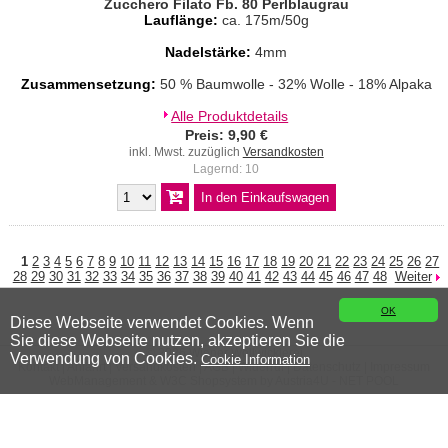
Zucchero Filato Fb. 80 Perlblaugrau
Lauflänge:
ca. 175m/50g
Nadelstärke:
4mm
Zusammensetzung:
50 % Baumwolle - 32% Wolle - 18% Alpaka
Alle Produktdetails
Preis: 9,90 €
inkl. Mwst. zuzüglich
Versandkosten
Lagernd: 10
1
2
3
4
5
6
7
8
9
10
11
12
13
14
15
16
17
18
19
20
21
22
23
24
25
26
27
28
29
30
31
32
33
34
35
36
37
38
39
40
41
42
43
44
45
46
47
48
Weiter
OK
Diese Webseite verwendet Cookies. Wenn
Sie diese Webseite nutzen, akzeptieren Sie die
© 2026 Wiener Wollwicklerei
Verwendung von Cookies.
Cookie Information
Kontakt
|
Anfahrt
|
Versandkosten
|
AGB
|
Widerruf
|
Datenschutz
|
Impressum
WebManagement &
W3C
Shopsystem by
Austria4U - NET POOL