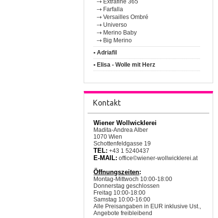
Extrafine 365
Farfalla
Versailles Ombré
Universo
Merino Baby
Big Merino
• Adriafil
• Elisa - Wolle mit Herz
Kontakt
Wiener Wollwicklerei
Madita-Andrea Alber
1070 Wien
Schottenfeldgasse 19
TEL:
+43 1 5240437
E-MAIL:
office©wiener-wollwicklerei.at
Öffnungszeiten
:
Montag-Mittwoch 10:00-18:00
Donnerstag geschlossen
Freitag 10:00-18:00
Samstag 10:00-16:00
Alle Preisangaben in EUR inklusive Ust.,
Angebote freibleibend