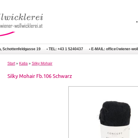
n, Schottenfeldgasse 19
• TEL: +43 1 5240437
• E-MAIL:
office©wiener-woll
Start
»
Katia
»
Silky Mohair
Silky Mohair Fb.106 Schwarz