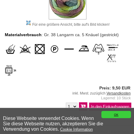
Für eine größere Ansicht, bitte auf's Bild klicken!
Materialverbrauch
: Gr. 38 Langarm ca. 5 Knäuel (gestrickt)
Preis: 9,50 EUR
inkl. Mwst. zuzüglich
Versandkosten
Lagernd: 10 Stück
OK
Diese Webseite verwendet Cookies. Wenn
Sie diese Webseite nutzen, akzeptieren Sie die
© 2026 Wiener Wollwicklerei
Verwendung von Cookies.
Cookie Information
Kontakt
|
Anfahrt
|
Versandkosten
|
AGB
|
Widerruf
|
Datenschutz
|
Impressum