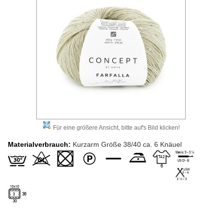
Für eine größere Ansicht, bitte auf's Bild klicken!
Materialverbrauch:
Kurzarm Größe 38/40 ca. 6 Knäuel