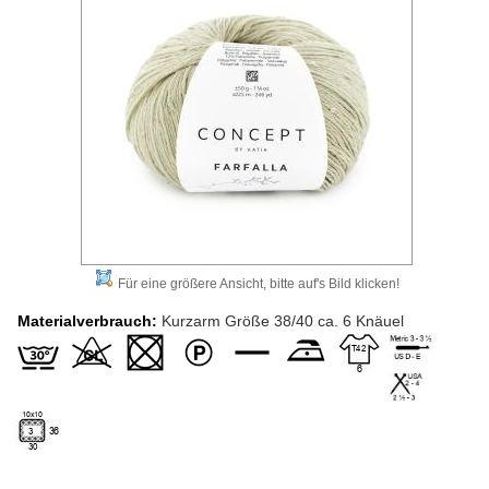
Für eine größere Ansicht, bitte auf's Bild klicken!
Materialverbrauch:
Kurzarm Größe 38/40 ca. 6 Knäuel