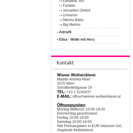
Extrafine 365
Farfalla
Versailles Ombré
Universo
Merino Baby
Big Merino
• Adriafil
• Elisa - Wolle mit Herz
Kontakt
Wiener Wollwicklerei
Madita-Andrea Alber
1070 Wien
Schottenfeldgasse 19
TEL:
+43 1 5240437
E-MAIL:
office©wiener-wollwicklerei.at
Öffnungszeiten
:
Montag-Mittwoch 10:00-18:00
Donnerstag geschlossen
Freitag 10:00-18:00
Samstag 10:00-16:00
Alle Preisangaben in EUR inklusive Ust.,
Angebote freibleibend