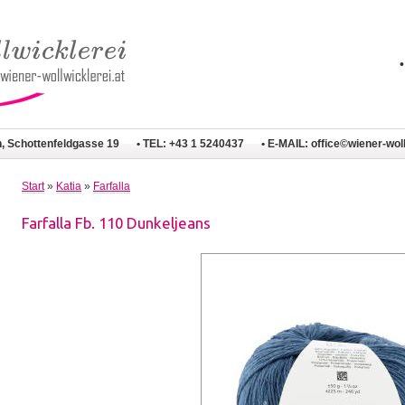
n, Schottenfeldgasse 19
• TEL: +43 1 5240437
• E-MAIL:
office©wiener-woll
Start
»
Katia
»
Farfalla
Farfalla Fb. 110 Dunkeljeans