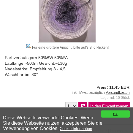
Für eine größere Ansicht, bitte auf's Bild klicken!
Farbverlaufsgarn 50%BW 50%PA
Lauflänge:~500m Gewicht:~130g
Nadelstärke: Empfehlung 3 - 4,5
Waschbar bei 30°
Preis: 11,45 EUR
inkl. Mwst. zuzüglich
Versandkosten
Lagernd: 10 Stück
OK
Diese Webseite verwendet Cookies. Wenn
Sie diese Webseite nutzen, akzeptieren Sie die
© 2026 Wiener Wollwicklerei
Verwendung von Cookies.
Cookie Information
Kontakt
|
Anfahrt
|
Versandkosten
|
AGB
|
Widerruf
|
Datenschutz
|
Impressum