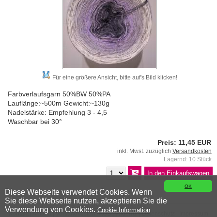
Für eine größere Ansicht, bitte auf's Bild klicken!
Farbverlaufsgarn 50%BW 50%PA
Lauflänge:~500m Gewicht:~130g
Nadelstärke: Empfehlung 3 - 4,5
Waschbar bei 30°
Preis: 11,45 EUR
inkl. Mwst. zuzüglich
Versandkosten
Lagernd: 10 Stück
OK
Diese Webseite verwendet Cookies. Wenn
Sie diese Webseite nutzen, akzeptieren Sie die
© 2026 Wiener Wollwicklerei
Verwendung von Cookies.
Cookie Information
Kontakt
|
Anfahrt
|
Versandkosten
|
AGB
|
Widerruf
|
Datenschutz
|
Impressum