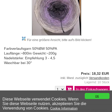
Für eine größere Ansicht, bitte auf's Bild klicken!
Farbverlaufsgarn 50%BW 50%PA
Lauflänge:~800m Gewicht:~200g
Nadelstärke: Empfehlung 3 - 4,5
Waschbar bei 30°
Preis: 18,32 EUR
inkl. Mwst. zuzüglich
Versandkosten
Lagernd: 10 Stück
OK
Diese Webseite verwendet Cookies. Wenn
Sie diese Webseite nutzen, akzeptieren Sie die
© 2026 Wiener Wollwicklerei
Verwendung von Cookies.
Cookie Information
Kontakt
|
Anfahrt
|
Versandkosten
|
AGB
|
Widerruf
|
Datenschutz
|
Impressum