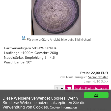
Für eine größere Ansicht, bitte auf's Bild klicken!
Farbverlaufsgarn 50%BW 50%PA
Lauflänge:~1000m Gewicht:~260g
Nadelstärke: Empfehlung 3 - 4,5
Waschbar bei 30°
Preis: 22,90 EUR
inkl. Mwst. zuzüglich
Versandkosten
Lagernd: 10 Stück
OK
Diese Webseite verwendet Cookies. Wenn
Sie diese Webseite nutzen, akzeptieren Sie die
© 2026 Wiener Wollwicklerei
Verwendung von Cookies.
Cookie Information
Kontakt
|
Anfahrt
|
Versandkosten
|
AGB
|
Widerruf
|
Datenschutz
|
Impressum