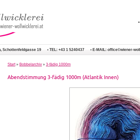
n, Schottenfeldgasse 19
• TEL: +43 1 5240437
• E-MAIL:
office©wiener-woll
Start
»
Bobbelarchiv
»
3-fädig 1000m
Abendstimmung 3-fädig 1000m (Atlantik Innen)