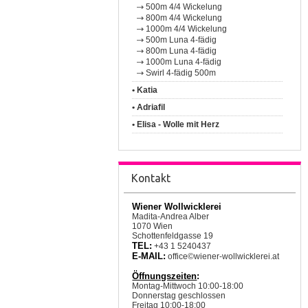
500m 4/4 Wickelung
800m 4/4 Wickelung
1000m 4/4 Wickelung
500m Luna 4-fädig
800m Luna 4-fädig
1000m Luna 4-fädig
Swirl 4-fädig 500m
• Katia
• Adriafil
• Elisa - Wolle mit Herz
Kontakt
Wiener Wollwicklerei
Madita-Andrea Alber
1070 Wien
Schottenfeldgasse 19
TEL:
+43 1 5240437
E-MAIL:
office©wiener-wollwicklerei.at
Öffnungszeiten
:
Montag-Mittwoch 10:00-18:00
Donnerstag geschlossen
Freitag 10:00-18:00