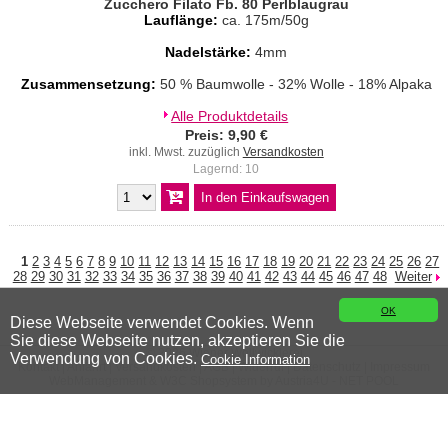
Zucchero Filato Fb. 80 Perlblaugrau
Lauflänge:
ca. 175m/50g
Nadelstärke:
4mm
Zusammensetzung:
50 % Baumwolle - 32% Wolle - 18% Alpaka
Alle Produktdetails
Preis: 9,90 €
inkl. Mwst. zuzüglich
Versandkosten
Lagernd: 10
1
2
3
4
5
6
7
8
9
10
11
12
13
14
15
16
17
18
19
20
21
22
23
24
25
26
27
28
29
30
31
32
33
34
35
36
37
38
39
40
41
42
43
44
45
46
47
48
Weiter
OK
Diese Webseite verwendet Cookies. Wenn
Sie diese Webseite nutzen, akzeptieren Sie die
© 2026 Wiener Wollwicklerei
Verwendung von Cookies.
Cookie Information
Kontakt
|
Anfahrt
|
Versandkosten
|
AGB
|
Widerruf
|
Datenschutz
|
Impressum
WebManagement &
W3C
Shopsystem by
Austria4U - NET POOL