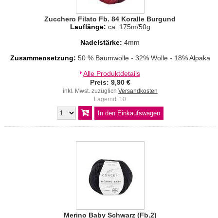
Zucchero Filato Fb. 84 Koralle Burgund
Lauflänge:
ca. 175m/50g
Nadelstärke:
4mm
Zusammensetzung:
50 % Baumwolle - 32% Wolle - 18% Alpaka
Alle Produktdetails
Preis: 9,90 €
inkl. Mwst. zuzüglich
Versandkosten
Lagernd: 10
Merino Baby Schwarz (Fb.2)