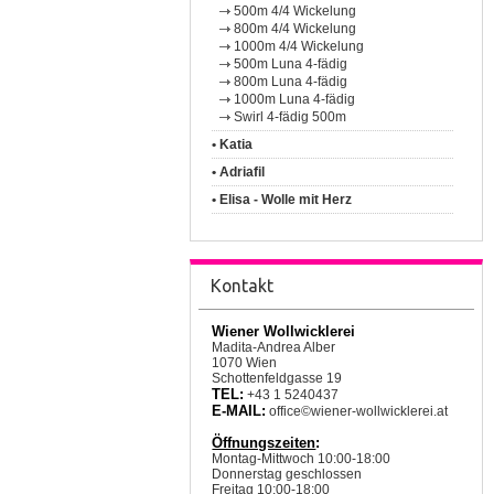
500m 4/4 Wickelung
800m 4/4 Wickelung
1000m 4/4 Wickelung
500m Luna 4-fädig
800m Luna 4-fädig
1000m Luna 4-fädig
Swirl 4-fädig 500m
• Katia
• Adriafil
• Elisa - Wolle mit Herz
Kontakt
Wiener Wollwicklerei
Madita-Andrea Alber
1070 Wien
Schottenfeldgasse 19
TEL:
+43 1 5240437
E-MAIL:
office©wiener-wollwicklerei.at
Öffnungszeiten
:
Montag-Mittwoch 10:00-18:00
Donnerstag geschlossen
Freitag 10:00-18:00