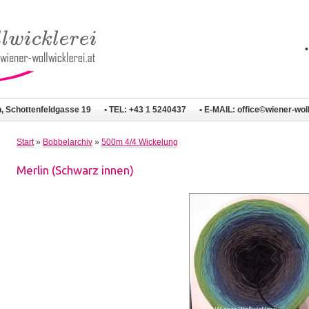
n, Schottenfeldgasse 19
• TEL: +43 1 5240437
• E-MAIL:
office©wiener-woll
Start
»
Bobbelarchiv
»
500m 4/4 Wickelung
Merlin (Schwarz innen)