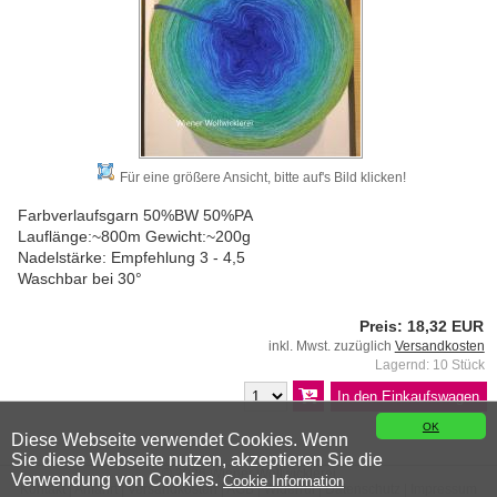
Für eine größere Ansicht, bitte auf's Bild klicken!
Farbverlaufsgarn 50%BW 50%PA
Lauflänge:~800m Gewicht:~200g
Nadelstärke: Empfehlung 3 - 4,5
Waschbar bei 30°
Preis: 18,32 EUR
inkl. Mwst. zuzüglich
Versandkosten
Lagernd: 10 Stück
OK
Diese Webseite verwendet Cookies. Wenn
Sie diese Webseite nutzen, akzeptieren Sie die
© 2026 Wiener Wollwicklerei
Verwendung von Cookies.
Cookie Information
Kontakt
|
Anfahrt
|
Versandkosten
|
AGB
|
Widerruf
|
Datenschutz
|
Impressum