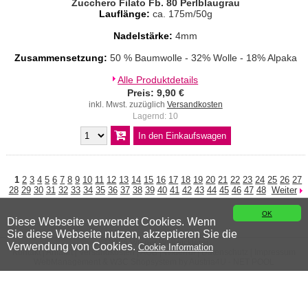
Zucchero Filato Fb. 80 Perlblaugrau
Lauflänge:
ca. 175m/50g
Nadelstärke:
4mm
Zusammensetzung:
50 % Baumwolle - 32% Wolle - 18% Alpaka
Alle Produktdetails
Preis: 9,90 €
inkl. Mwst. zuzüglich
Versandkosten
Lagernd: 10
1
2
3
4
5
6
7
8
9
10
11
12
13
14
15
16
17
18
19
20
21
22
23
24
25
26
27
28
29
30
31
32
33
34
35
36
37
38
39
40
41
42
43
44
45
46
47
48
Weiter
OK
Diese Webseite verwendet Cookies. Wenn
Sie diese Webseite nutzen, akzeptieren Sie die
© 2026 Wiener Wollwicklerei
Verwendung von Cookies.
Cookie Information
Kontakt
|
Anfahrt
|
Versandkosten
|
AGB
|
Widerruf
|
Datenschutz
|
Impressum
WebManagement &
W3C
Shopsystem by
Austria4U - NET POOL