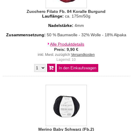
Zucchero Filato Fb. 84 Koralle Burgund
Lauflänge:
ca. 175m/50g
Nadelstärke:
4mm
Zusammensetzung:
50 % Baumwolle - 32% Wolle - 18% Alpaka
Alle Produktdetails
Preis: 9,90 €
inkl. Mwst. zuzüglich
Versandkosten
Lagernd: 10
Merino Baby Schwarz (Fb.2)