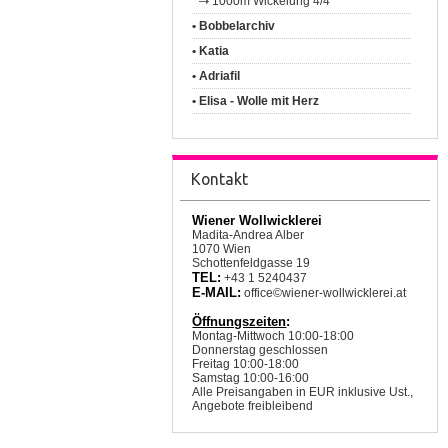
1000m Wickelung 4/4
• Bobbelarchiv
• Katia
• Adriafil
• Elisa - Wolle mit Herz
Kontakt
Wiener Wollwicklerei
Madita-Andrea Alber
1070 Wien
Schottenfeldgasse 19
TEL:
+43 1 5240437
E-MAIL:
office©wiener-wollwicklerei.at
Öffnungszeiten
:
Montag-Mittwoch 10:00-18:00
Donnerstag geschlossen
Freitag 10:00-18:00
Samstag 10:00-16:00
Alle Preisangaben in EUR inklusive Ust.,
Angebote freibleibend