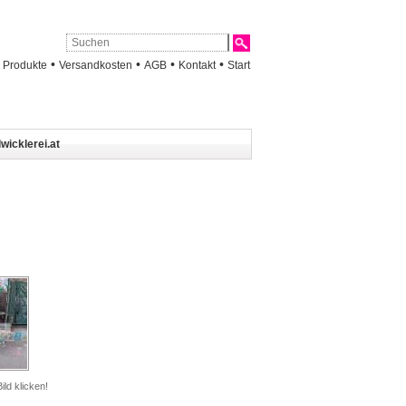
•
•
•
•
•
Produkte
Versandkosten
AGB
Kontakt
Start
wicklerei.at
ild klicken!