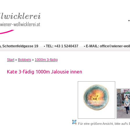
n, Schottenfeldgasse 19
• TEL: +43 1 5240437
• E-MAIL:
office©wiener-woll
Start
»
Bobbels
»
1000m 3-fädig
Kate 3-fädig 1000m Jalousie innen
Für eine größere Ansicht, bitte auf's B