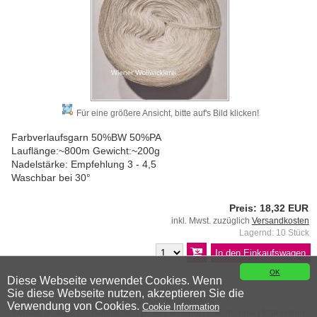
Für eine größere Ansicht, bitte auf's Bild klicken!
Farbverlaufsgarn 50%BW 50%PA
Lauflänge:~800m Gewicht:~200g
Nadelstärke: Empfehlung 3 - 4,5
Waschbar bei 30°
Preis: 18,32 EUR
inkl. Mwst. zuzüglich
Versandkosten
Lagernd: 10 Stück
OK
Diese Webseite verwendet Cookies. Wenn
Sie diese Webseite nutzen, akzeptieren Sie die
© 2026 Wiener Wollwicklerei
Verwendung von Cookies.
Cookie Information
Kontakt
|
Anfahrt
|
Versandkosten
|
AGB
|
Widerruf
|
Datenschutz
|
Impressum