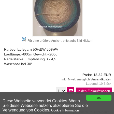
Für eine größere Ansicht, bitte auf's Bild klicken!
Farbverlaufsgarn 50%BW 50%PA
Lauflänge:~800m Gewicht:~200g
Nadelstärke: Empfehlung 3 - 4,5
Waschbar bei 30°
Preis: 18,32 EUR
inkl. Mwst. zuzüglich
Versandkosten
Lagernd: 10 Stück
OK
Diese Webseite verwendet Cookies. Wenn
Sie diese Webseite nutzen, akzeptieren Sie die
© 2026 Wiener Wollwicklerei
Verwendung von Cookies.
Cookie Information
Kontakt
|
Anfahrt
|
Versandkosten
|
AGB
|
Widerruf
|
Datenschutz
|
Impressum