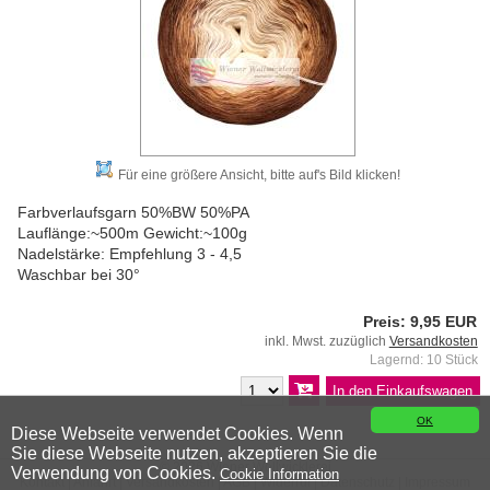
Für eine größere Ansicht, bitte auf's Bild klicken!
Farbverlaufsgarn 50%BW 50%PA
Lauflänge:~500m Gewicht:~100g
Nadelstärke: Empfehlung 3 - 4,5
Waschbar bei 30°
Preis: 9,95 EUR
inkl. Mwst. zuzüglich
Versandkosten
Lagernd: 10 Stück
OK
Diese Webseite verwendet Cookies. Wenn
Sie diese Webseite nutzen, akzeptieren Sie die
© 2026 Wiener Wollwicklerei
Verwendung von Cookies.
Cookie Information
Kontakt
|
Anfahrt
|
Versandkosten
|
AGB
|
Widerruf
|
Datenschutz
|
Impressum