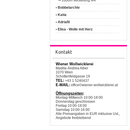
1000m Wickelung 4/4
• Bobbelarchiv
• Katia
• Adriafil
• Elisa - Wolle mit Herz
Kontakt
Wiener Wollwicklerei
Madita-Andrea Alber
1070 Wien
Schottenfeldgasse 19
TEL:
+43 1 5240437
E-MAIL:
office©wiener-wollwicklerei.at
Öffnungszeiten
:
Montag-Mittwoch 10:00-18:00
Donnerstag geschlossen
Freitag 10:00-18:00
Samstag 10:00-16:00
Alle Preisangaben in EUR inklusive Ust.,
Angebote freibleibend