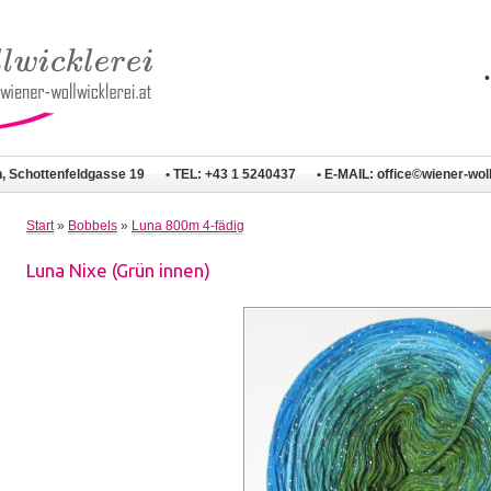
n, Schottenfeldgasse 19
• TEL: +43 1 5240437
• E-MAIL:
office©wiener-woll
Start
»
Bobbels
»
Luna 800m 4-fädig
Luna Nixe (Grün innen)