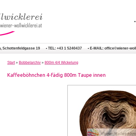
n, Schottenfeldgasse 19
• TEL: +43 1 5240437
• E-MAIL:
office©wiener-woll
Start
»
Bobbelarchiv
»
800m 4/4 Wickelung
Kaffeeböhnchen 4-fädig 800m Taupe innen