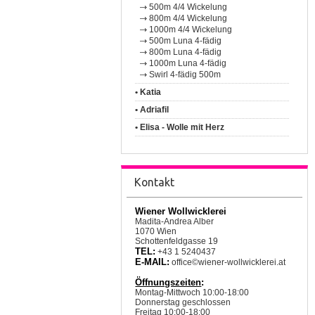
500m 4/4 Wickelung
800m 4/4 Wickelung
1000m 4/4 Wickelung
500m Luna 4-fädig
800m Luna 4-fädig
1000m Luna 4-fädig
Swirl 4-fädig 500m
• Katia
• Adriafil
• Elisa - Wolle mit Herz
Kontakt
Wiener Wollwicklerei
Madita-Andrea Alber
1070 Wien
Schottenfeldgasse 19
TEL:
+43 1 5240437
E-MAIL:
office©wiener-wollwicklerei.at
Öffnungszeiten
:
Montag-Mittwoch 10:00-18:00
Donnerstag geschlossen
Freitag 10:00-18:00