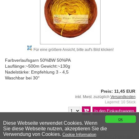
Für eine größere Ansicht, bitte auf's Bild klicken!
Farbverlaufsgarn 50%BW 50%PA
Lauflänge:~500m Gewicht:~130g
Nadelstärke: Empfehlung 3 - 4,5
Waschbar bei 30°
Preis: 11,45 EUR
inkl. Mwst. zuzüglich
Versandkosten
Lagernd: 10 Stück
OK
Diese Webseite verwendet Cookies. Wenn
Sie diese Webseite nutzen, akzeptieren Sie die
© 2026 Wiener Wollwicklerei
Verwendung von Cookies.
Cookie Information
Kontakt
|
Anfahrt
|
Versandkosten
|
AGB
|
Widerruf
|
Datenschutz
|
Impressum