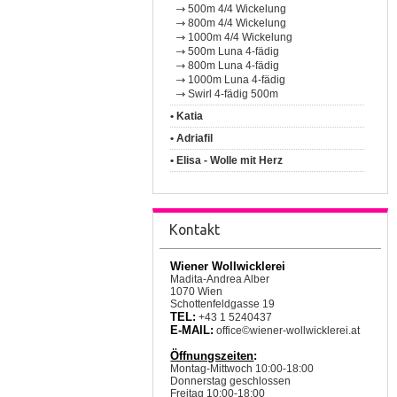
500m 4/4 Wickelung
800m 4/4 Wickelung
1000m 4/4 Wickelung
500m Luna 4-fädig
800m Luna 4-fädig
1000m Luna 4-fädig
Swirl 4-fädig 500m
• Katia
• Adriafil
• Elisa - Wolle mit Herz
Kontakt
Wiener Wollwicklerei
Madita-Andrea Alber
1070 Wien
Schottenfeldgasse 19
TEL:
+43 1 5240437
E-MAIL:
office©wiener-wollwicklerei.at
Öffnungszeiten
:
Montag-Mittwoch 10:00-18:00
Donnerstag geschlossen
Freitag 10:00-18:00