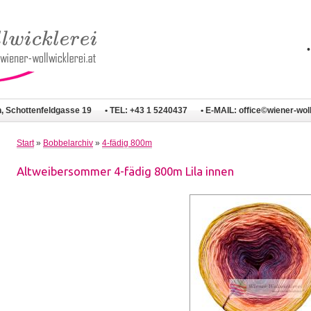
n, Schottenfeldgasse 19
• TEL: +43 1 5240437
• E-MAIL:
office©wiener-woll
Start
»
Bobbelarchiv
»
4-fädig 800m
Altweibersommer 4-fädig 800m Lila innen