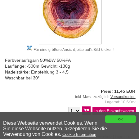
Für eine größere Ansicht, bitte auf's Bild klicken!
Farbverlaufsgarn 50%BW 50%PA
Lauflänge:~500m Gewicht:~130g
Nadelstärke: Empfehlung 3 - 4,5
Waschbar bei 30°
Preis: 11,45 EUR
inkl. Mwst. zuzüglich
Versandkosten
Lagernd: 10 Stück
OK
Diese Webseite verwendet Cookies. Wenn
Sie diese Webseite nutzen, akzeptieren Sie die
© 2026 Wiener Wollwicklerei
Verwendung von Cookies.
Cookie Information
Kontakt
|
Anfahrt
|
Versandkosten
|
AGB
|
Widerruf
|
Datenschutz
|
Impressum