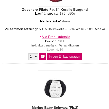
Zucchero Filato Fb. 84 Koralle Burgund
Lauflänge:
ca. 175m/50g
Nadelstärke:
4mm
Zusammensetzung:
50 % Baumwolle - 32% Wolle - 18% Alpaka
Alle Produktdetails
Preis: 9,90 €
inkl. Mwst. zuzüglich
Versandkosten
Lagernd: 10
Merino Baby Schwarz (Fb.2)