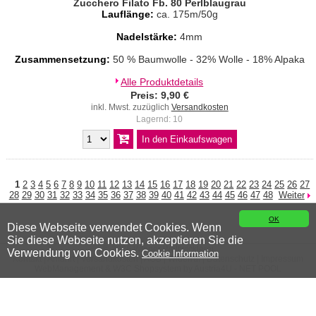
Zucchero Filato Fb. 80 Perlblaugrau
Lauflänge:
ca. 175m/50g
Nadelstärke:
4mm
Zusammensetzung:
50 % Baumwolle - 32% Wolle - 18% Alpaka
Alle Produktdetails
Preis: 9,90 €
inkl. Mwst. zuzüglich
Versandkosten
Lagernd: 10
1
2
3
4
5
6
7
8
9
10
11
12
13
14
15
16
17
18
19
20
21
22
23
24
25
26
27
28
29
30
31
32
33
34
35
36
37
38
39
40
41
42
43
44
45
46
47
48
Weiter
OK
Diese Webseite verwendet Cookies. Wenn
Sie diese Webseite nutzen, akzeptieren Sie die
© 2026 Wiener Wollwicklerei
Verwendung von Cookies.
Cookie Information
Kontakt
|
Anfahrt
|
Versandkosten
|
AGB
|
Widerruf
|
Datenschutz
|
Impressum
WebManagement &
W3C
Shopsystem by
Austria4U - NET POOL