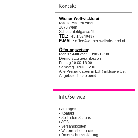
Kontakt
Wiener Wollwicklerei
Madita-Andrea Alber
1070 Wien
Schottenfeldgasse 19
TEL:
+43 1 5240437
E-MAIL:
office©wiener-wollwicklerei.at
Öffnungszeiten
:
Montag-Mittwoch 10:00-18:00
Donnerstag geschlossen
Freitag 10:00-18:00
Samstag 10:00-16:00
Alle Preisangaben in EUR inklusive Ust.,
Angebote freibleibend
Info/Service
•
Anfragen
•
Kontakt
•
So finden Sie uns
•
AGB
•
Versandkosten
•
Widerrufsbelehrung
•
Datenschutzerklärung