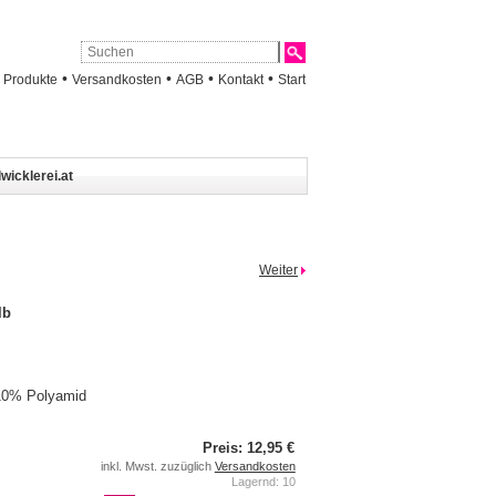
•
•
•
•
•
Produkte
Versandkosten
AGB
Kontakt
Start
wicklerei.at
Weiter
lb
10% Polyamid
Preis: 12,95 €
inkl. Mwst. zuzüglich
Versandkosten
Lagernd: 10