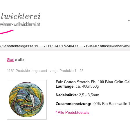
n, Schottenfeldgasse 19
• TEL: +43 1 5240437
• E-MAIL:
office©wiener-woll
Start
» alle
1181 Produkte insgesamt - zeige Produkte 1 - 25
Fair Cotton Stretch Fb. 100 Blau Grün Ge
Lauflänge:
ca. 400m/50g
Nadelstärke:
2,5 - 3,5mm
Zusammensetzung:
90% Bio-Baumwolle 
Alle Produktdetails