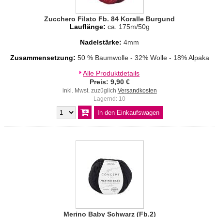
Zucchero Filato Fb. 84 Koralle Burgund
Lauflänge:
ca. 175m/50g
Nadelstärke:
4mm
Zusammensetzung:
50 % Baumwolle - 32% Wolle - 18% Alpaka
Alle Produktdetails
Preis: 9,90 €
inkl. Mwst. zuzüglich
Versandkosten
Lagernd: 10
Merino Baby Schwarz (Fb.2)