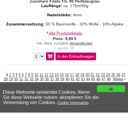
Zucchero Filato Fb. 80 Perlblaugrau
Lauflänge:
ca. 175m/50g
Nadelstärke:
4mm
Zusammensetzung:
50 % Baumwolle - 32% Wolle - 18% Alpaka
Alle Produktdetails
Preis: 9,90 €
inkl. Mwst. zuzüglich
Versandkosten
Lagernd: 10
1
2
3
4
5
6
7
8
9
10
11
12
13
14
15
16
17
18
19
20
21
22
23
24
25
26
27
28
29
30
31
32
33
34
35
36
37
38
39
40
41
42
43
44
45
46
47
48
Weiter
OK
Diese Webseite verwendet Cookies. Wenn
Sie diese Webseite nutzen, akzeptieren Sie die
© 2026 Wiener Wollwicklerei
Verwendung von Cookies.
Cookie Information
Kontakt
|
Anfahrt
|
Versandkosten
|
AGB
|
Widerruf
|
Datenschutz
|
Impressum
WebManagement &
W3C
Shopsystem by
Austria4U - NET POOL