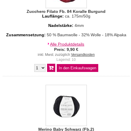
Zucchero Filato Fb. 84 Koralle Burgund
Lauflänge:
ca. 175m/50g
Nadelstärke:
4mm
Zusammensetzung:
50 % Baumwolle - 32% Wolle - 18% Alpaka
Alle Produktdetails
Preis: 9,90 €
inkl. Mwst. zuzüglich
Versandkosten
Lagernd: 10
Merino Baby Schwarz (Fb.2)