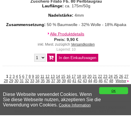
Zucchero Filato Fb. 80 Perlblaugrau
Lauflänge:
ca. 175m/50g
Nadelstärke:
4mm
Zusammensetzung:
50 % Baumwolle - 32% Wolle - 18% Alpaka
Alle Produktdetails
Preis: 9,90 €
inkl. Mwst. zuzüglich
Versandkosten
Lagernd: 10
1
2
3
4
5
6
7
8
9
10
11
12
13
14
15
16
17
18
19
20
21
22
23
24
25
26
27
28
29
30
31
32
33
34
35
36
37
38
39
40
41
42
43
44
45
46
47
48
Weiter
OK
Diese Webseite verwendet Cookies. Wenn
Sie diese Webseite nutzen, akzeptieren Sie die
© 2026 Wiener Wollwicklerei
Verwendung von Cookies.
Cookie Information
Kontakt
|
Anfahrt
|
Versandkosten
|
AGB
|
Widerruf
|
Datenschutz
|
Impressum
WebManagement &
W3C
Shopsystem by
Austria4U - NET POOL