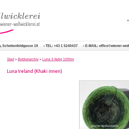
n, Schottenfeldgasse 19
• TEL: +43 1 5240437
• E-MAIL:
office©wiener-woll
Start
»
Bobbelarchiv
»
Luna 3-fädig 1000m
Luna Ireland (Khaki innen)