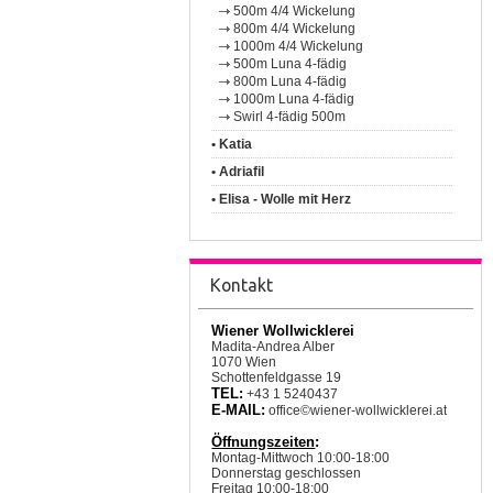
500m 4/4 Wickelung
800m 4/4 Wickelung
1000m 4/4 Wickelung
500m Luna 4-fädig
800m Luna 4-fädig
1000m Luna 4-fädig
Swirl 4-fädig 500m
• Katia
• Adriafil
• Elisa - Wolle mit Herz
Kontakt
Wiener Wollwicklerei
Madita-Andrea Alber
1070 Wien
Schottenfeldgasse 19
TEL:
+43 1 5240437
E-MAIL:
office©wiener-wollwicklerei.at
Öffnungszeiten
:
Montag-Mittwoch 10:00-18:00
Donnerstag geschlossen
Freitag 10:00-18:00