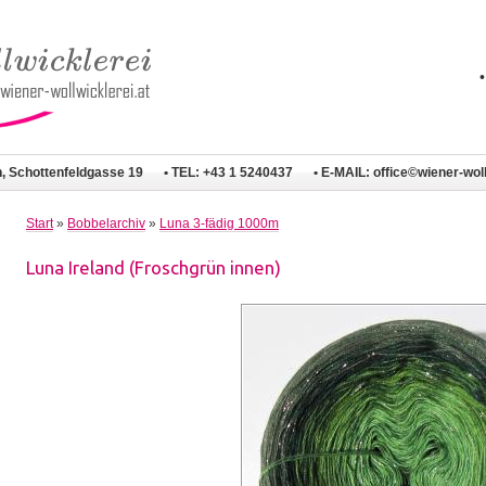
n, Schottenfeldgasse 19
• TEL: +43 1 5240437
• E-MAIL:
office©wiener-woll
Start
»
Bobbelarchiv
»
Luna 3-fädig 1000m
Luna Ireland (Froschgrün innen)