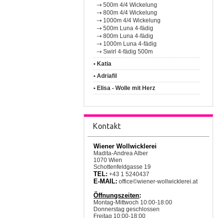
500m 4/4 Wickelung
800m 4/4 Wickelung
1000m 4/4 Wickelung
500m Luna 4-fädig
800m Luna 4-fädig
1000m Luna 4-fädig
Swirl 4-fädig 500m
• Katia
• Adriafil
• Elisa - Wolle mit Herz
Kontakt
Wiener Wollwicklerei
Madita-Andrea Alber
1070 Wien
Schottenfeldgasse 19
TEL:
+43 1 5240437
E-MAIL:
office©wiener-wollwicklerei.at
Öffnungszeiten
:
Montag-Mittwoch 10:00-18:00
Donnerstag geschlossen
Freitag 10:00-18:00