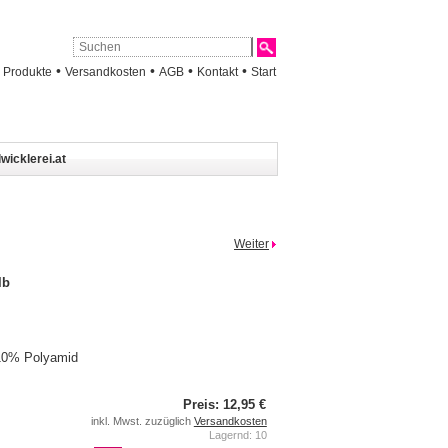
•
•
•
•
•
Produkte
Versandkosten
AGB
Kontakt
Start
wicklerei.at
Weiter
lb
10% Polyamid
Preis: 12,95 €
inkl. Mwst. zuzüglich
Versandkosten
Lagernd: 10