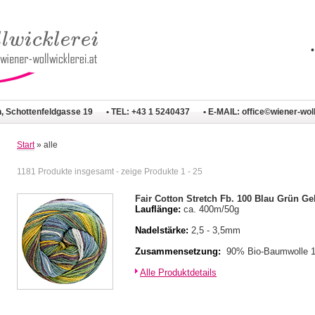
n, Schottenfeldgasse 19
• TEL: +43 1 5240437
• E-MAIL:
office©wiener-woll
Start
» alle
1181 Produkte insgesamt - zeige Produkte 1 - 25
Fair Cotton Stretch Fb. 100 Blau Grün Ge
Lauflänge:
ca. 400m/50g
Nadelstärke:
2,5 - 3,5mm
Zusammensetzung:
90% Bio-Baumwolle 
Alle Produktdetails