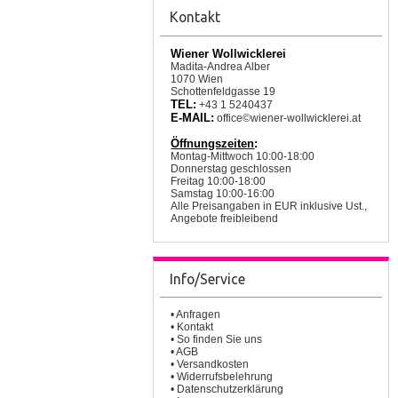
Kontakt
Wiener Wollwicklerei
Madita-Andrea Alber
1070 Wien
Schottenfeldgasse 19
TEL:
+43 1 5240437
E-MAIL:
office©wiener-wollwicklerei.at
Öffnungszeiten
:
Montag-Mittwoch 10:00-18:00
Donnerstag geschlossen
Freitag 10:00-18:00
Samstag 10:00-16:00
Alle Preisangaben in EUR inklusive Ust.,
Angebote freibleibend
Info/Service
•
Anfragen
•
Kontakt
•
So finden Sie uns
•
AGB
•
Versandkosten
•
Widerrufsbelehrung
•
Datenschutzerklärung